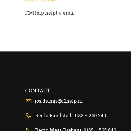
F1=Help helpt u erbij.
CONTACT
jos.de.nijs@f1help.nl
Regio Randstad: 0182 – 240 240
Regio West-Brabant: 0165 – 565 646